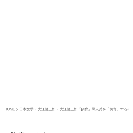
HOME
>
日本文学
>
大江健三郎
>
大江健三郎『飼育』黒人兵を「飼育」する事