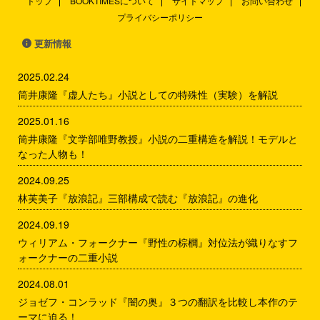
トップ
BOOKTIMESについて
サイトマップ
お問い合わせ
年後であり学生運動が激化してい
察・感想をまとめていきます。主
プライバシーポリシー
た1960年、時代の転換点となっ
人公である大学生の「僕」は、と
た２つの象徴的な元号をモチーフ
あるアルバイトで医学部の死体処
更新情報
とし、谷間の村で巻き起こる暴動
理室を訪れます。
をめぐる兄弟の対立を描いた物語
2025.02.24
です。 著者の作風の転換点とも
筒井康隆『虚人たち』小説としての特殊性（実験）を解説
いわれる作品であり、ノーベル文
学賞の受賞理由において代表作と
2025.01.16
してその名が挙げられています。
筒井康隆『文学部唯野教授』小説の二重構造を解説！モデルと
ここでは、『万延元年のフットボ
なった人物も！
ール』のあらすじ ...
2024.09.25
林芙美子『放浪記』三部構成で読む『放浪記』の進化
2024.09.19
ウィリアム・フォークナー『野性の棕櫚』対位法が織りなすフ
ォークナーの二重小説
2024.08.01
ジョゼフ・コンラッド『闇の奥』３つの翻訳を比較し本作のテ
ーマに迫る！