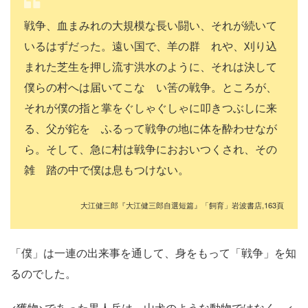
戦争、血まみれの大規模な長い闘い、それが続いて
いるはずだった。遠い国で、羊の群 れや、刈り込
まれた芝生を押し流す洪水のように、それは決して
僕らの村へは届いてこな い筈の戦争。ところが、
それが僕の指と掌をぐしゃぐしゃに叩きつぶしに来
る、父が鉈を ふるって戦争の地に体を酔わせなが
ら。そして、急に村は戦争におおいつくされ、その
雑 踏の中で僕は息もつけない。
大江健三郎『大江健三郎自選短篇』「飼育」岩波書店,163頁
「僕」は一連の出来事を通して、身をもって「戦争」を知
るのでした。
<獲物>であった黒人兵は、山犬のような動物ではなく、<