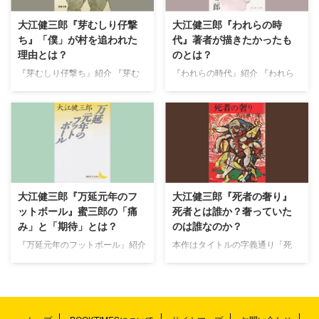
大江健三郎『芽むしり仔撃
大江健三郎『われらの時
ち』「僕」が村を追われた
代』著者が描きたかったも
理由とは？
のとは？
『芽むしり仔撃ち』紹介 『芽む
『われらの時代』紹介 『われら
しり仔撃ち』は大江健三郎著の長
の時代』は大江健三郎著の小説
編小説で、1958年に講談社から
で、1959年7月、中央公論社より
刊行されました。 本作は、太平
書き下ろしで刊行されました。
洋戦争末期、集団疎開した感化院
本作は、著者の作家デビューの翌
の少年たちが疫病の蔓延する村に
年に、2作目の長編小説として執
取り残され、自分たちの“自由の
筆されました。 著者本人が「ぼ
王国”を築こうと試みる姿と、そ
くはこの小説から、反・牧歌的な
の連帯の崩壊を描いた作品です。
現実生活の作家になることを望ん
大江健三郎『万延元年のフ
大江健三郎『死者の奢り』
著者初の長編小説であり、初期の
だのだった」と語るように、性や
ットボール』蜜三郎の「痛
死者とは誰か？奢っていた
大江文学の代表作として挙げられ
暴力的な思想を克明に描き出す大
み」と「期待」とは？
のは誰なのか？
ることも多い一作です。 ここで
江健三郎の新たな作風を見出した
は、『芽むしり仔撃ち』のあらす
作品です。 ここでは、『われら
『万延元年のフットボール』紹介
本作はタイトルの字義通り「死
じ・解説・感想までをまとめまし
の時代』のあらすじ・解説・感想
『万延元年のフットボール』は大
者」の存在がテーマの小説です。
た。 『芽むしり仔撃ち』あらす
までをまとめました。 『われら
江健三郎著の小説で、1967年１
「死者」が奢る、とは一体どのよ
じ 太平洋戦争末期、「僕」を含
の時代』あらすじ 南靖男は情人
月号から７月号にかけて『群像』
うなことを意味しているのでしょ
む感化院の少年たち、そして ...
の頼子と自堕落な生活を送るな ...
に連載されました。 本作は、幕
うか。ここでは、そんな『死者の
末期の1860年とそのちょうど100
奢り』についてのあらすじ・考