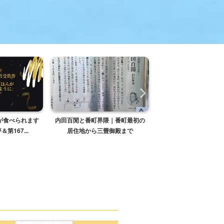
が食べられます
内田百閒と番町界隈｜番町最初の
寺田寅彦と銀座ぶらり
第167...
居住地から三畳御殿まで
ルプス』の文章を