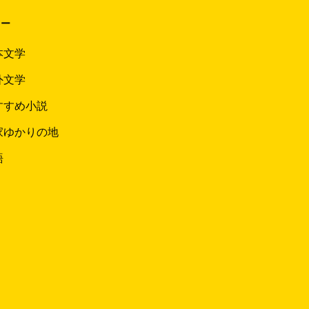
リー
本文学
外文学
すすめ小説
家ゆかりの地
語