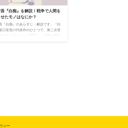
安吾『白痴』を解説！戦争で人間を
させたモノはなにか？
吾『白痴』のあらすじ・解説です。『白
坂口安吾の代表作のひとつで、第二次世
中のあるアパートを背景に、人間の偏見
に対する世の中の在り方や、人の生命の
描かれています。
リシー