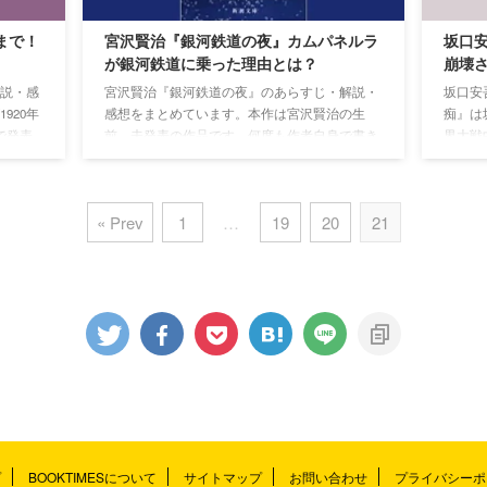
まで！
宮沢賢治『銀河鉄道の夜』カムパネルラ
坂口
が銀河鉄道に乗った理由とは？
崩壊
説・感
宮沢賢治『銀河鉄道の夜』のあらすじ・解説・
坂口安
920年
感想をまとめています。本作は宮沢賢治の生
痴』は
で発表
前、未発表の作品です。何度も作者自身で書き
界大戦
た子ど
直された未完成の作品でもあります。宮沢賢治
や差別
想い
自身が作った造語や、独特な比喩表現を交えた
尊さが
れま
文章で紡がれる物語は少しばかり難解です。
« Prev
1
…
19
20
21
プ
BOOKTIMESについて
サイトマップ
お問い合わせ
プライバシーポ