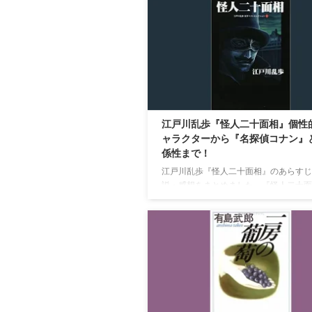
江戸川乱歩『怪人二十面相』個性
ャラクターから『名探偵コナン』
係性まで！
江戸川乱歩『怪人二十面相』のあらすじ
説・感想をまとめました。『怪人二十面
は、江戸川乱歩が書いた「少年探偵団」
ズの第1話。次々に高価な美術品を狙う
「二十面相」の企みを阻止すべく奮闘す
偵・明智小五郎と、その助手の少年小林
る推理対決が書かれた小説です。