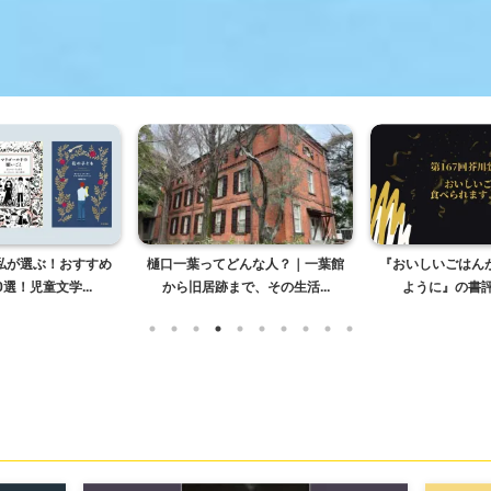
私が選ぶ！おすすめ
樋口一葉ってどんな人？｜一葉館
『おいしいごはん
選！児童文学...
から旧居跡まで、その生活...
ように』の書評＆