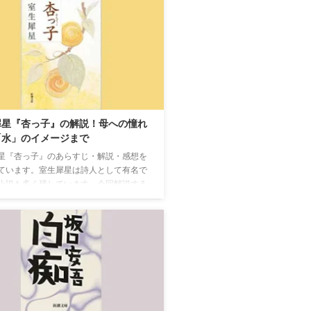
犀星『杏っ子』の解説！母への憧れ
「水」のイメージまで
星『杏っ子』のあらすじ・解説・感想を
ています。室生犀星は詩人として有名で
小説も多く残しています。今回解説する
子』は、そんな室生犀星の自伝的長編小
。新聞連載であったため、短いエピソー
なって、ひとつの作品を作り上げていま