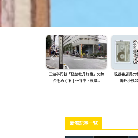
員の私がすすめる！カフ
三遊亭円朝「怪談牡丹灯籠」の舞
現役書店員の
茶店にまつわる小説...
台をめぐる｜〜谷中・根津...
海外小説20
新着記事一覧