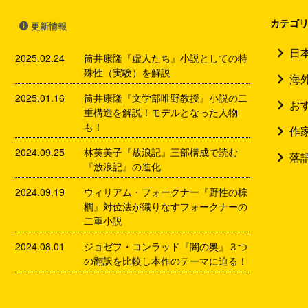
カテゴ
更新情報
日
2025.02.24
筒井康隆『虚人たち』小説としての特
殊性（実験）を解説
海
2025.01.16
筒井康隆『文学部唯野教授』小説の二
お
重構造を解説！モデルとなった人物
も！
作
2024.09.25
林芙美子『放浪記』三部構成で読む
落
『放浪記』の進化
2024.09.19
ウィリアム・フォークナー『野性の棕
櫚』対位法が織りなすフォークナーの
二重小説
2024.08.01
ジョゼフ・コンラッド『闇の奥』３つ
の翻訳を比較し本作のテーマに迫る！