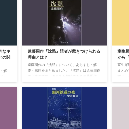
的なキ
遠藤周作『沈黙』読者が惹きつけられる
室生
との関
理由とは？
から
遠藤周作の『沈黙』について、あらすじ・解
室生犀
説・感想をまとめました。『沈黙』は遠藤周作
まとめ
・解
の代表作です。キリスト教徒である遠藤周作
すが、
相』
が、「神の存在」をテーマに書いた作品で、読
『杏っ
シリー
む人を惹きつけて離さない力のがあります。舞
説です
怪盗
台はキリスト教が禁じられた江戸時代。
ドが連
る名探
す。
君によ