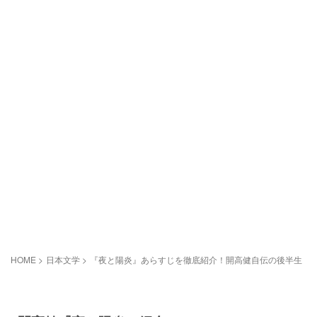
HOME
>
日本文学
>
『夜と陽炎』あらすじを徹底紹介！開高健自伝の後半生