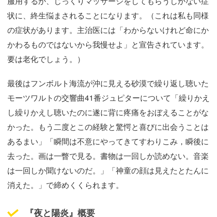
服用するか、じっくりマッサージをしてもらうしかない症
状に、終生悩まされることになります。（これは私も同様
の症状があります。主治医には「わからないけれど命にか
かわるものではないから我慢せよ」と宣告されています。
要は老化でしょう。）
最後はフンボルト海流が沖に見える砂漠で繰り返し聴いた
モーツワルトの交響曲41番ジュピターについて「繰りかえ
し繰りかえし聴いたのに遂に背に疼痛をおぼえることがな
かった。もう二度とこの経験と驚愕と喜びに出会うことは
あるまい」「瞬間は不意にやってきてすわりこみ，瞬後に
去った。画は一瞥で見る。書物は一回しか読めない。音楽
は一回しか聞けないのだ。」「神童の顔は見えたとたんに
消えた。」で締めくくられます。
『夜と陽炎』概要