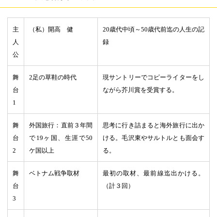
主
（私）開高 健
20
歳代中頃～
50
歳代前迄の人生の記
人
録
公
舞
2
足の草鞋の時代
現サントリーでコピーライターをし
台
ながら芥川賞を受賞する。
1
舞
外国旅行：直前３年間
思考に行き詰まると海外旅行に出か
台
で
19
ヶ国、生涯で
50
ける。毛沢東やサルトルとも面会す
2
ケ国以上
る。
舞
ベトナム戦争取材
最初の取材、最前線迄出かける。
台
（計３回）
3