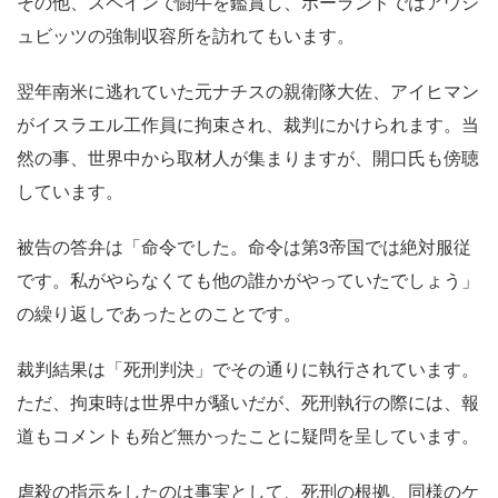
その他、スペインで闘牛を鑑賞し、ポーランドではアウシ
ュビッツの強制収容所を訪れてもいます。
翌年南米に逃れていた元ナチスの親衛隊大佐、アイヒマン
がイスラエル工作員に拘束され、裁判にかけられます。当
然の事、世界中から取材人が集まりますが、開口氏も傍聴
しています。
被告の答弁は「命令でした。命令は第3帝国では絶対服従
です。私がやらなくても他の誰かがやっていたでしょう」
の繰り返しであったとのことです。
裁判結果は「死刑判決」でその通りに執行されています。
ただ、拘束時は世界中が騒いだが、死刑執行の際には、報
道もコメントも殆ど無かったことに疑問を呈しています。
虐殺の指示をしたのは事実として、死刑の根拠、同様のケ