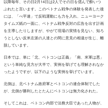
以降毎年、その日2月14日は2人でその日を偲んで酔いつ
ぶれたと言います。このベトナム戦争の体験を発表した後
には、「べ平連」で反戦運動にも力を入れ、ニューヨーク
タイムズ紙の一面に、ベトナム戦争反対の広告を出す計画
を主導したりしますが、やがて現場の実情を見ない、知ろ
うとしない反米左派の人達との間に意見の相違が生じ、離
脱しています。
日本では、単に「北、ベトコンは正義」「南、米軍は悪」
という単純な見方が大半で、実例を挙げても理解されなか
ったようですが、以下のような実例を挙げています。
北側は、北ベトナム政府軍とベトコンの連合体制でした
が、北側が勝利したとたんにベトコンは無力化された。
そしてこれは、ベトコン内部で法務大臣であった人物が、