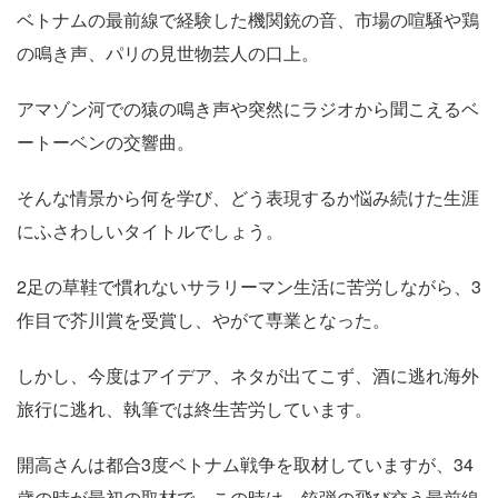
ベトナムの最前線で経験した機関銃の音、市場の喧騒や鶏
の鳴き声、パリの見世物芸人の口上。
アマゾン河での猿の鳴き声や突然にラジオから聞こえるベ
ートーベンの交響曲。
そんな情景から何を学び、どう表現するか悩み続けた生涯
にふさわしいタイトルでしょう。
2足の草鞋で慣れないサラリーマン生活に苦労しながら、3
作目で芥川賞を受賞し、やがて専業となった。
しかし、今度はアイデア、ネタが出てこず、酒に逃れ海外
旅行に逃れ、執筆では終生苦労しています。
開高さんは都合3度ベトナム戦争を取材していますが、34
歳の時が最初の取材で、この時は、銃弾の飛び交う最前線