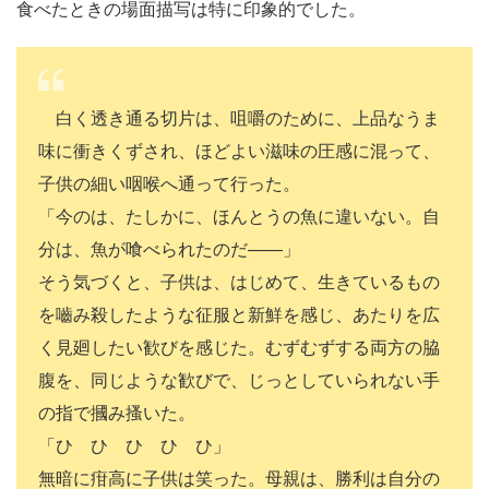
食べたときの場面描写は特に印象的でした。
白く透き通る切片は、咀嚼のために、上品なうま
味に衝きくずされ、ほどよい滋味の圧感に混って、
子供の細い咽喉へ通って行った。
「今のは、たしかに、ほんとうの魚に違いない。自
分は、魚が喰べられたのだ
――
」
そう気づくと、子供は、はじめて、生きているもの
を嚙み殺したような征服と新鮮を感じ、あたりを広
く見廻したい歓びを感じた。むずむずする両方の脇
腹を、同じような歓びで、じっとしていられない手
の指で摑み搔いた。
「ひ ひ ひ ひ ひ」
無暗に疳高に子供は笑った。母親は、勝利は自分の