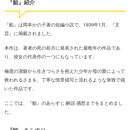
『鮨』紹介
『鮨』は岡本かの子著の短編小説で、
1939
年
1
月、『文
芸』に掲載されました。
本作は、著者の死の前月に発表された最晩年の作品であ
り、彼女の代表作の一つにもなっています。
極度の潔癖から生きづらさを抱えた少年が母の愛によって
救われるさまを、丁寧な情景描写と流れるような筆致で描
いた作品です。
ここでは、『鮨』のあらすじ·解説·感想までをまとめまし
た。