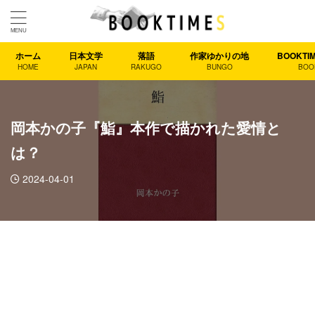
ホーム
日本文学
落語
作家ゆかりの地
BOOKT
HOME
JAPAN
RAKUGO
BUNGO
BOO
岡本かの子『鮨』本作で描かれた愛情と
は？
2024-04-01