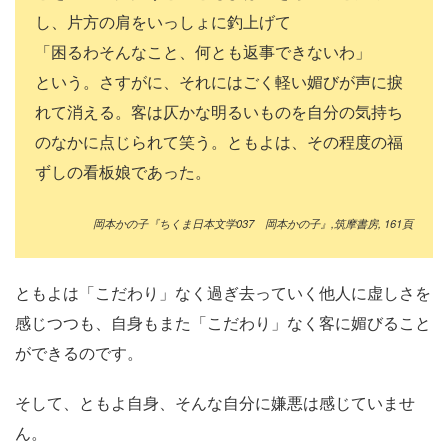
し、片方の肩をいっしょに釣上げて
「困るわそんなこと、何とも返事できないわ」
という。さすがに、それにはごく軽い媚びが声に捩
れて消える。客は仄かな明るいものを自分の気持ち
のなかに点じられて笑う。ともよは、その程度の福
ずしの看板娘であった。
岡本かの子『ちくま日本文学
037
岡本かの子』
,
筑摩書房
, 161
頁
ともよは「こだわり」なく過ぎ去っていく他人に虚しさを
感じつつも、自身もまた「こだわり」なく客に媚びること
ができるのです。
そして、ともよ自身、そんな自分に嫌悪は感じていませ
ん。