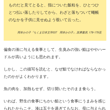
ものだと見てとると、指についた飯粒を、ひとつひ
とつ払い落したりしてから、わざと落ちついて蠅帳
のなかを子供に見せぬよう覗いて云った。
岡本かの子『ちくま日本文学
037
岡本かの子』
,
筑摩書房
, 178-179
頁
偏食の湊に与える食事として、生臭みの強い鮨はややハー
ドルが高いようにも思われます。
しかし、この描写を読むと、なぜ鮨でなければならなかっ
たのかがよくわかります。
魚の肉を、加熱もせず、切り開いたそのまま食らう。
いわば、野生の食事にちかい鮨という食事にうまみを感じ
られたからこそ、湊は五十を過ぎてもなお、母に与えられ