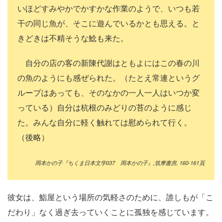
いほどすみやかでかすかな作業のようで、いつも若
干の同じ魚が、そこに遊んでいるかとも思える。と
きどきは不精そうな鯰も来た。
自分の店の客の新陳代謝はともよにはこの春の川
の魚のようにも感ぜられた。（たとえ常連というグ
ループはあっても、そのなかの一人一人はいつか変
っている）自分は杭根のみどりの苔のように感じ
た。みんな自分に軽く触れては慰められて行く。
（後略）
岡本かの子『ちくま日本文学
037
岡本かの子』
,
筑摩書房
, 160-161
頁
彼女は、鮨屋という場所の気軽さのために、誰しもが「こ
だわり」なく過ぎ去っていくことに孤独を感じています。