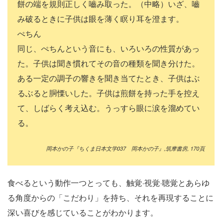
餅の端を規則正しく嚙み取った。（中略）いざ、嚙
み破るときに子供は眼を薄く瞑り耳を澄ます。
ぺちん
同じ、ぺちんという音にも、いろいろの性質があっ
た。子供は聞き慣れてその音の種類を聞き分けた。
ある一定の調子の響きを聞き当てたとき、子供はぶ
るぶると胴慄いした。子供は煎餅を持った手を控え
て、しばらく考え込む。うっすら眼に涙を溜めてい
る。
岡本かの子『ちくま日本文学
037
岡本かの子』
,
筑摩書房
, 170
頁
食べるという動作一つとっても、触覚·視覚·聴覚とあらゆ
る角度からの「こだわり」を持ち、それを再現することに
深い喜びを感じていることがわかります。