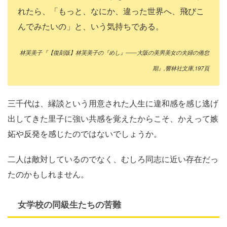
れたら、「もっと、なにか、違った世界へ、飛びこ
んでみたいの」と、いう気持ちである。
林芙美子『【復刻版】林芙美子の『めし』――大阪の美男美女の夫婦の倦怠
期』,響林社文庫,197頁
三千代は、縁談という用意された人生に違和感を感じ逃げ
出してきた里子に強い共感を覚えたからこそ、かえって嫉
妬や反発を感じたのではないでしょうか。
二人は敵対しているのでなく、むしろ同志に近い存在だっ
たのかもしれません。
女学校の同級生たちの苦難