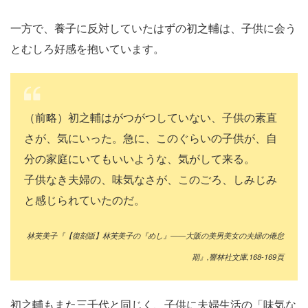
一方で、養子に反対していたはずの初之輔は、子供に会う
とむしろ好感を抱いています。
（前略）初之輔はがつがつしていない、子供の素直
さが、気にいった。急に、このぐらいの子供が、自
分の家庭にいてもいいような、気がして来る。
子供なき夫婦の、味気なさが、このごろ、しみじみ
と感じられていたのだ。
林芙美子『【復刻版】林芙美子の『めし』――大阪の美男美女の夫婦の倦怠
期』,響林社文庫,168-169頁
初之輔もまた三千代と同じく、子供に夫婦生活の「味気な