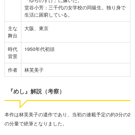
「ゆらのすけ」に嫁いだ。
堂谷小芳：三千代の女学校の同級生。独り身で
生活に困窮している。
主な
大阪、東京
舞台
時代
1950
年代初頭
背景
作者
林芙美子
『めし』解説（考察）
本作は林芙美子の遺作であり、当初の連載予定の約3分の2
の分量で絶筆となりました。