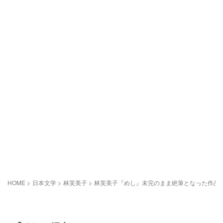
HOME
>
日本文学
>
林芙美子
>
林芙美子『めし』未完のまま絶筆となった作品