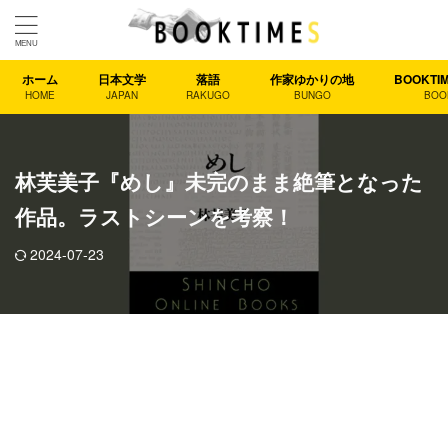
ホーム
日本文学
落語
作家ゆかりの地
BOOKT
HOME
JAPAN
RAKUGO
BUNGO
BOO
林芙美子『めし』未完のまま絶筆となった
作品。ラストシーンを考察！
2024-07-23