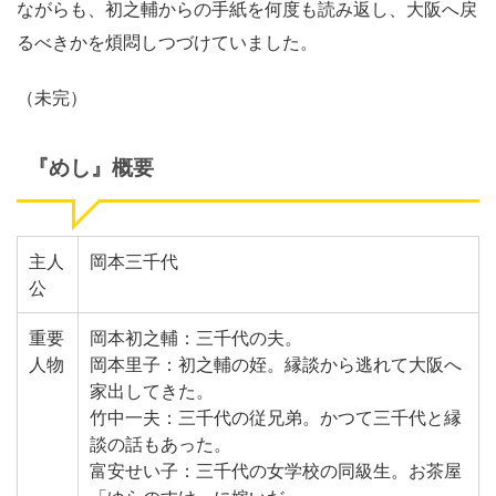
ながらも、初之輔からの手紙を何度も読み返し、大阪へ戻
るべきかを煩悶しつづけていました。
（未完）
『めし』概要
主人
岡本三千代
公
重要
岡本初之輔：三千代の夫。
人物
岡本里子：初之輔の姪。縁談から逃れて大阪へ
家出してきた。
竹中一夫：三千代の従兄弟。かつて三千代と縁
談の話もあった。
富安せい子：三千代の女学校の同級生。お茶屋