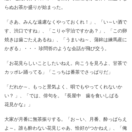
らぬお茶か盛りが始まった。
「さあ、みんな遠慮なくやっておくれ！」、「い～い酒で
す、渋口ですね」、「こりゃ宇治ですかあ？」、「この卵
焼きは歯ごたえあるね」、「うまいね～、蒲鉾は練馬産に
かぎる」・・・ 珍問答のような会話が飛び交う。
「お花見らしいことしたいねえ。向こうを見ろよ、甘茶で
カッポレ踊ってる」「こっちは番茶でさっぱりだ」
「だれか～、もっと景気よく、唄でもやってくれないか
い？ 」、「では、俳句を。『長屋中 歯を食いしばる
花見かな』」
大家が月番に無茶振りする。「お～い、月番、酔っぱらえ
よ～。誰も酔わない花見じゃあ、恰好がつかねえ」、「俺