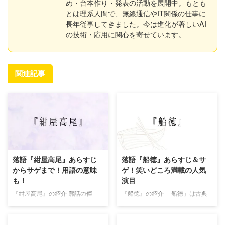
め・台本作り・発表の活動を展開中。もとも
とは理系人間で、無線通信やIT関係の仕事に
長年従事してきました。今は進化が著しいAI
の技術・応用に関心を寄せています。
関連記事
落語『紺屋高尾』あらすじ
落語『船徳』あらすじ＆サ
からサゲまで！用語の意味
ゲ！笑いどころ満載の人気
も！
演目
『紺屋高尾』の紹介 廓話の傑
『船徳』の紹介 「船徳」は古典
作、「紺屋高尾(こうやたか
落語の傑作の一つ。 人情噺「お
お)」。 職人久三が、吉原遊廓で
初徳兵衛」という大ネタの発端部
No.1の三浦屋の高尾太夫に捧げ
分を、明治期に活躍した初代三遊