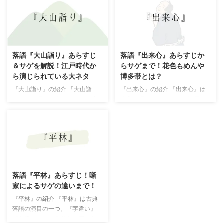
る正直な純愛の気持ちが、高尾太
亭圓遊が一席の滑稽噺に改作しま
夫の心を動かすという、逆シンデ
した。 その後、八代目桂文楽が
レラストーリー。 全盛と呼ばれ
人物描写を工夫し派手な演出を取
た吉原随一の高尾太夫に一目惚れ
り入れるなど独自の噺に磨きあげ
してしまった紺屋の職人久三。
たものが、現在演じられている
落語『大山詣り』あらすじ
落語『出来心』あらすじか
一所懸命に働いてなんとかお金を
「船徳」の基本的な型となってい
＆サゲを解説！江戸時代か
らサゲまで！花色もめんや
貯めて会いにいくという話です。
ます。 遊びが過ぎた若旦那の徳
ら演じられている大ネタ
博多帯とは？
もともとは浪曲で大ヒットしてい
さんがあこがれの船頭になったも
たお話のようで。三遊亭圓生が得
のの、まだ舟を満足に操れないの
『大山詣り』の紹介 「大山詣
『出来心』の紹介 『出来心』は
意としたといわれています。 七
に客を乗せて船頭を務めるという
り」は落語の名作の一つ。 狂言
古典落語の演目の一つ。 江戸・
代目立川談志も得意とし、一門が
無謀・無責任きわまりない振る舞
の演目（「六人僧」など）にヒン
上方とも演じられる演目ですが、
よく演じています。なかでも立川
いをしてしまいます。 言うなれ
トを得て作られた落語で、江戸時
東京ではサゲによって『出来心』
談春の高座は、独自のエピソード
ば、無免許ドライバー同様の“え
代から演じられている滑稽噺で
『花色木綿』と演目名が変わりま
...
せ ...
す。 大山詣りは江戸の庶民にと
す。上方は『花色木綿』と言われ
って年中行事のように大切なイベ
ることが多い噺です。 元話は文
ントでした。 特に、大山に詣で
化5年に刊行された十返舎一九
た後の観光や宴会が皆のお目当
『江戸前噺鰻』所載の「ぬす
落語『平林』あらすじ！噺
て。 こういった時には気持ちが
人」。 ここでは、『出来心』の
家によるサゲの違いまで！
緩んで羽目を外したくなるもの。
あらすじ・解説・感想までをまと
ついに起こってほしくない騒動が
めました。 『出来心』ーあらす
『平林』の紹介 『平林』は古典
勃発し、そこからドタバタの悲喜
じ 石川五右衛門やねずみ小僧な
落語の演目の一つ。『字違い』
劇が繰り広げられます。 「大山
ど有名な泥棒は手際よく盗みに入
『名違い』という題名で演じられ