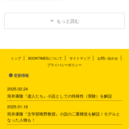
詣り」は長い年月をかけて多くの
りましたが、落語に出てくる泥棒
ることもあります。 東京でも大
演者によって練りこまれてきた形
は間抜けな泥棒が多いよう
阪でも演じられる噺ですが、江戸
跡があり、登場人物が多く場面が
で・・・ 「親分、およびです
落語では『ひらばやし』上方落語
次々 ...
か？」 「ああ ...
では『たいらばやし』として演じ
もっと読む
られることが多い演目。 江戸落
語では平河町、上方落語では本町
が舞台です。 10分程度の短い演
目ですが、多くのくすぐりが入っ
ていて噺のテンポもよく、前座噺
としても知られています。 ここ
トップ
BOOKTIMESについて
サイトマップ
お問い合わせ
では、『平林』のあらすじ・解
プライバシーポリシー
説・感想までをまとめました。
『平林』ーあらすじ 舞台は江戸
更新情報
時代。寺子屋で読み書きそろばん
は ...
2025.02.24
筒井康隆『虚人たち』小説としての特殊性（実験）を解説
2025.01.16
筒井康隆『文学部唯野教授』小説の二重構造を解説！モデルと
なった人物も！