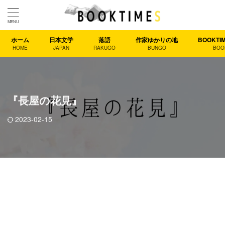
ホーム
日本文学
落語
作家ゆかりの地
BOOKT
HOME
JAPAN
RAKUGO
BUNGO
BOO
『長屋の花見』
2023-02-15