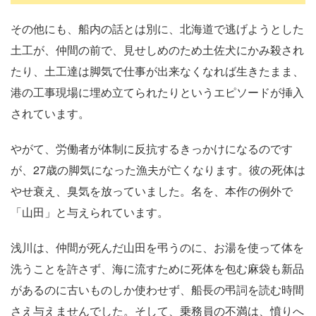
その他にも、船内の話とは別に、北海道で逃げようとした
土工が、仲間の前で、見せしめのため土佐犬にかみ殺され
たり、土工達は脚気で仕事が出来なくなれば生きたまま、
港の工事現場に埋め立てられたりというエピソードが挿入
されています。
やがて、労働者が体制に反抗するきっかけになるのです
が、
27
歳の脚気になった漁夫が亡くなります。彼の死体は
やせ衰え、臭気を放っていました。名を、本作の例外で
「山田」と与えられています。
浅川は、仲間が死んだ山田を弔うのに、お湯を使って体を
洗うことを許さず、海に流すために死体を包む麻袋も新品
があるのに古いものしか使わせず、船長の弔詞を読む時間
さえ与えませんでした。そして、乗務員の不満は、憤りへ