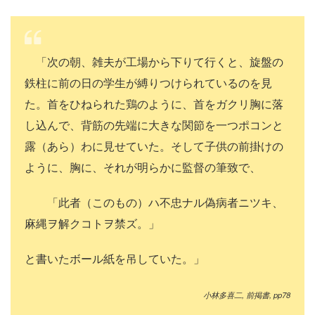
「次の朝、雑夫が工場から下りて行くと、旋盤の
鉄柱に前の日の学生が縛りつけられているのを見
た。首をひねられた鶏のように、首をガクリ胸に落
し込んで、背筋の先端に大きな関節を一つポコンと
露（あら）わに見せていた。そして子供の前掛けの
ように、胸に、それが明らかに監督の筆致で、
「此者（このもの）ハ不忠ナル偽病者ニツキ、
麻縄ヲ解クコトヲ禁ズ。」
と書いたボール紙を吊していた。」
小林多喜二
,
前掲書
, pp78