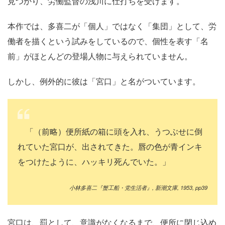
見つかり、労働監督の浅川に仕打ちを受けます。
本作では、多喜二が「個人」ではなく「集団」として、労
働者を描くという試みをしているので、個性を表す「名
前」がほとんどの登場人物に与えられていません。
しかし、例外的に彼は「宮口」と名がついています。
「（前略）便所紙の箱に頭を入れ、うつぶせに倒
れていた宮口が、出されてきた。唇の色が青インキ
をつけたように、ハッキリ死んでいた。」
小林多喜二『蟹工船・党生活者』
,
新潮文庫
, 1953, pp39
宮口は、罰として、意識がなくなるまで、便所に閉じ込め