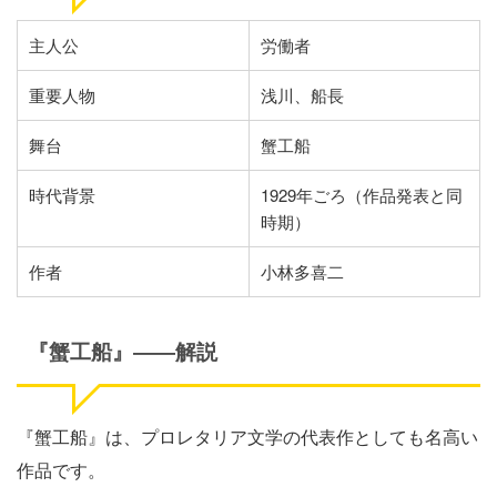
主人公
労働者
重要人物
浅川、船長
舞台
蟹工船
時代背景
1929年ごろ（作品発表と同
時期）
作者
小林多喜二
『蟹工船』
――
解説
『蟹工船』は、プロレタリア文学の代表作としても名高い
作品です。