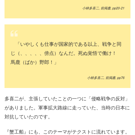
小林多喜二
,
前掲書
, pp20-21
「いやしくも仕事が国家的である以上、戦争と同
じ（、、、、、傍点）なんだ。死ぬ覚悟で働け！
馬鹿（ばか）野郎！」
小林多喜二
,
前掲書
, pp76
多喜二が、主張していたことの一つに「侵略戦争の反対」
がありました。軍事拡大路線に走っていた、当時の日本に
対抗していたのです。
『蟹工船』にも、このテーマがテクストに流れています。