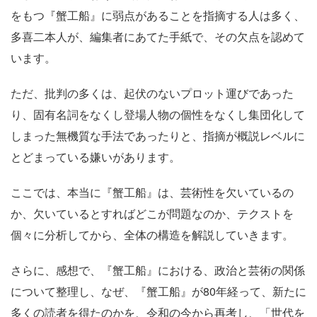
をもつ『蟹工船』に弱点があることを指摘する人は多く、
多喜二本人が、編集者にあてた手紙で、その欠点を認めて
います。
ただ、批判の多くは、起伏のないプロット運びであった
り、固有名詞をなくし登場人物の個性をなくし集団化して
しまった無機質な手法であったりと、指摘が概説レベルに
とどまっている嫌いがあります。
ここでは、本当に『蟹工船』は、芸術性を欠いているの
か、欠いているとすればどこが問題なのか、テクストを
個々に分析してから、全体の構造を解説していきます。
さらに、感想で、『蟹工船』における、政治と芸術の関係
について整理し、なぜ、『蟹工船』が
80
年経って、新たに
多くの読者を得たのかを、令和の今から再考し、「世代を