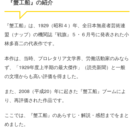
『蟹工船』の紹介
『蟹工船』は、
1929
（昭和４）年、全日本無産者芸術連
盟（ナップ）の機関誌『戦旗』５・６月号に発表された小
林多喜二の代表作です。
本作は、当時、プロレタリア文学界、労働活動家のみなら
ず、「
1929
年度上半期の最大傑作」（読売新聞）と一般
の文壇からも高い評価を得ました。
また、
2008
（平成
20
）年に起きた『蟹工船』ブームによ
り、再評価された作品です。
ここでは、『蟹工船』のあらすじ・解説・感想までをまと
めました。