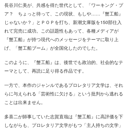
長谷川仁美が、共感を得た世代として、「ワーキング・プ
ア？ ちょっと待って、この現状、もしや
……
『蟹工船』
じゃないか？」とＰＯＰを打ち、新潮文庫版を
150
部仕入
れて完売に成功。この話題性もあって、各種メディアが
『蟹工船』が持つ現代へのメッセージをテーマに取り上
げ、「蟹工船ブーム」が全国化したのでした。
このように、『蟹工船』は、後世でも政治的、社会的なテ
ーマとして、再読に足り得る作品です。
一方で、本作のジャンルであるプロレタリア文学は、それ
らに与えられる「芸術性に欠ける」という批判から逃れる
ことは出来ません。
多喜二が師事していた志賀直哉は『蟹工船』に高評価を下
しながらも、プロレタリア文学がもつ「主人持ちの文学」