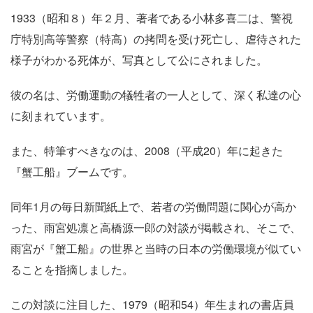
1933
（昭和８）年２月、著者である小林多喜二は、警視
庁特別高等警察（特高）の拷問を受け死亡し、虐待された
様子がわかる死体が、写真として公にされました。
彼の名は、労働運動の犠牲者の一人として、深く私達の心
に刻まれています。
また、特筆すべきなのは、
2008
（平成
20
）年に起きた
『蟹工船』ブームです。
同年
1
月の毎日新聞紙上で、若者の労働問題に関心が高か
った、雨宮処凛と高橋源一郎の対談が掲載され、そこで、
雨宮が『蟹工船』の世界と当時の日本の労働環境が似てい
ることを指摘しました。
この対談に注目した、
1979
（昭和
54
）年生まれの書店員