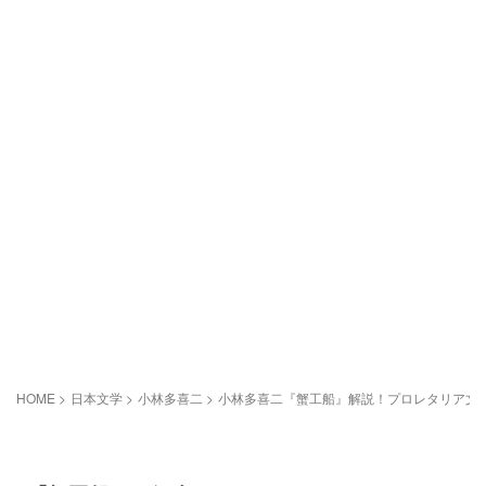
HOME
>
日本文学
>
小林多喜二
>
小林多喜二『蟹工船』解説！プロレタリア文