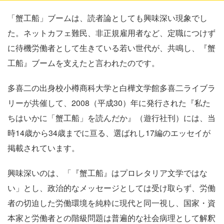
「蟹工船」ブームは、読者論としても興味深い現象でし
た。ネットカフェ難民、非正規雇用者など、定職につけず
に待機労働者として生きている若い世代が、共鳴し、『蟹
工船』ブームを支えたと言われたのです。
多喜二の出身校小樽商科大学と白樺文学館多喜二ライブラ
リーが共催して、
2008
（平成
30
）年に発行された『私た
ちはいかに「蟹工船」を読んだか』（遊行社刊）には、当
時
14
歳から
34
歳までに亘る、選ばれし
17
編のエッセイが
掲載されています。
興味深いのは、「『蟹工船』はプロレタリア文学ではな
い」とし、政治的なメッセージとしては受け取らず、労働
者の切迫した労働環境を純粋に現代と同一視し、国家・資
本家と労働者との階級問題は普遍的な社会病理として解釈