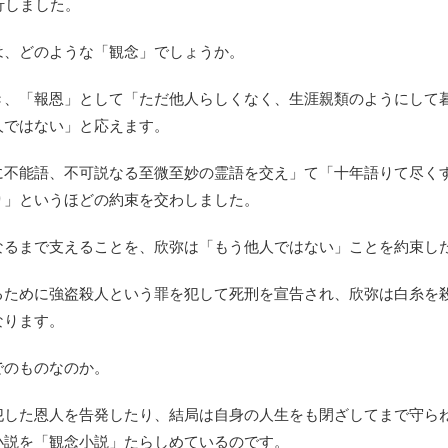
行しました。
は、どのような「観念」でしょうか。
き、「報恩」として「ただ他人らしくなく、生涯親類のようにして
人ではない」と応えます。
に不能語、不可説なる至微至妙の霊語を交え」て「十年語りて尽く
り」というほどの約束を交わしました。
なるまで支えることを、欣弥は「もう他人ではない」ことを約束し
るために強盗殺人という罪を犯して死刑を宣告され、欣弥は白糸を
なります。
でのものなのか。
犯した恩人を告発したり、結局は自身の人生をも閉ざしてまで守ら
小説を「観念小説」たらしめているのです。