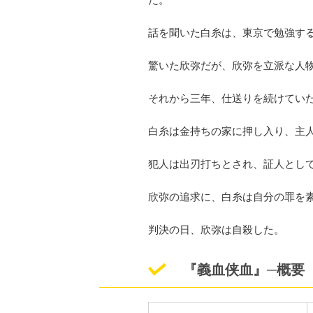
話を聞いた白糸は、東京で勉強す
驚いた欣弥だが、欣弥を立派な人
それから三年、仕送りを続けてい
白糸は金持ちの家に押し入り、主
犯人は出刃打ちとされ、証人とし
欣弥の追求に、白糸は自分の罪を
判決の日、欣弥は自殺した。
『義血侠血』─概要