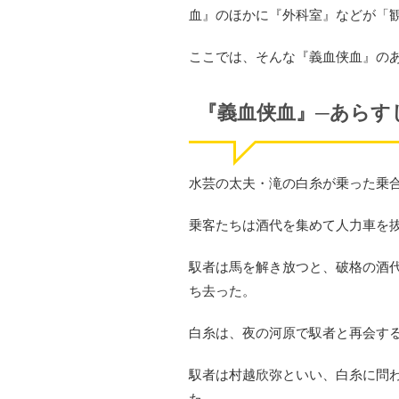
血』のほかに『外科室』などが「
ここでは、そんな『義血侠血』の
『義血侠血』─あらす
水芸の太夫・滝の白糸が乗った乗
乗客たちは酒代を集めて人力車を
馭者は馬を解き放つと、破格の酒
ち去った。
白糸は、夜の河原で馭者と再会す
馭者は村越欣弥といい、白糸に問
た。