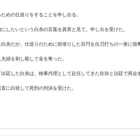
るための仕送りをすることを申し出る。
物にしたいという白糸の言葉を真実と見て、申し出を受けた。
た白糸だが、仕送りのために前借りした百円を出刃打ちの一座に強
人夫婦を刺し殺して金を奪った。
て出廷した白糸は、検事代理として赴任してきた欣弥と法廷で再会
素直に白状して死刑の判決を受けた。