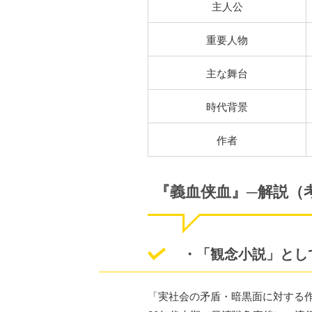
主人公
重要人物
主な舞台
時代背景
作者
『義血侠血』─解説（
・「観念小説」とし
「実社会の矛盾・暗黒面に対する