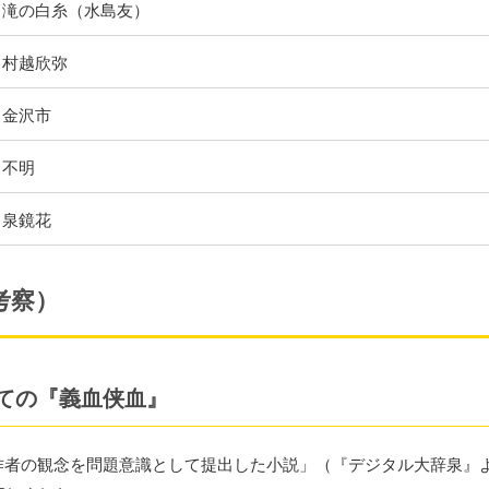
滝の白糸（水島友）
村越欣弥
金沢市
不明
泉鏡花
考察）
ての『義血侠血』
作者の観念を問題意識として提出した小説」（『デジタル大辞泉』