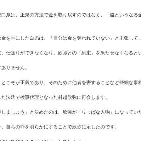
だ白糸は、正規の方法で金を取り戻すのではなく、「盗というなる
の金を手にした白糸は、「自分は金を奪われていない」と主張して
ば、仕送りができなくなり、欣弥との「約束」を果たせなくなると
どありません。
ことこそが正義であり、そのために他者を害することなど些細な事
した法廷で検事代理となった村越欣弥に再会します。
申しましょう」と決めたのは、欣弥が「りっぱな人物」になってい
を、自らの罪を明らかにすることで欣弥に示したのです。