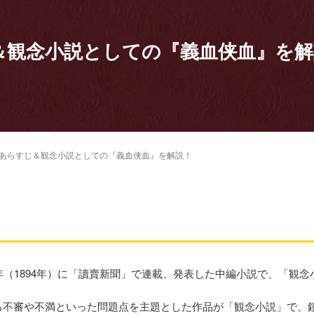
＆観念小説としての『義血侠血』を解
あらすじ＆観念小説としての『義血侠血』を解説！
年（1894年）に「讀賣新聞」で連載、発表した中編小説で、「観
る不審や不満といった問題点を主題とした作品が「観念小説」で、