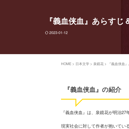
『義血侠血』あらすじ
2023-01-12
HOME
>
日本文学
>
泉鏡花
>
『義血侠血』
『義血侠血』の紹介
『義血侠血』は、泉鏡花が明治27
現実社会に対して作者が抱いてい