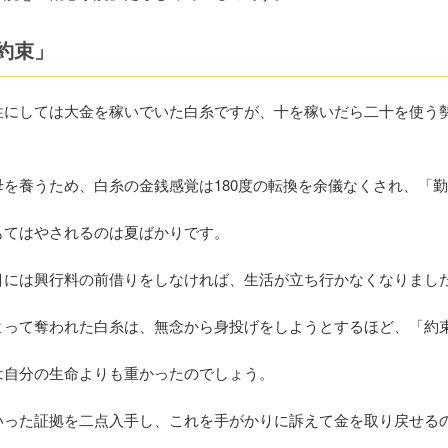
約束」
性にしては大金を稼いでいた白糸ですが、十を稼いだら二十を使う
を養うため、白糸の金銭感覚は180度の転換を余儀なくされ、「
もてはやされるのは夏ばかりです。
目には興行料の前借りをしなければ、生活が立ち行かなくなりまし
よって奪われた白糸は、無念から身投げをしようとするほど、「約
は自分の生命よりも重かったのでしょう。
いった証拠を二点入手し、これを手がかりに訴えて金を取り戻せる