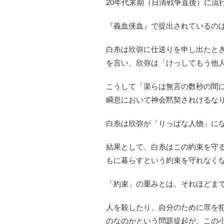
20年代末期（日清戦争直後）に流
『義血侠血』で提出されているの
白糸は欣弥に仕送りを申し出たと
を言い、欣弥は「けっしてもう他
こうして「渠らは無言の数秒の間
瞬息において神会黙契されけるな
白糸は欣弥が「りっぱな人物」に
結果として、白糸はこの約束を守
もに暮らすという約束を守れなく
「約束」の重みとは、それほどま
人を殺したり、自分のために罪を
のなのかという問題提起が、この